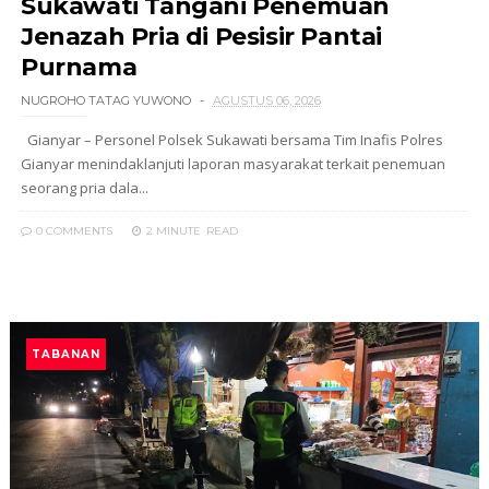
Sukawati Tangani Penemuan
Jenazah Pria di Pesisir Pantai
Purnama
NUGROHO TATAG YUWONO
AGUSTUS 06, 2026
Gianyar – Personel Polsek Sukawati bersama Tim Inafis Polres
Gianyar menindaklanjuti laporan masyarakat terkait penemuan
seorang pria dala...
0 COMMENTS
2 MINUTE
READ
TABANAN