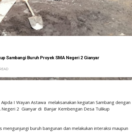
kup Sambangi Buruh Proyek SMA Negeri 2 Gianyar
READ
r Aipda I Wayan Astawa melaksanakan kegiatan Sambang dengan
 Negeri 2 Gianyar di Banjar Kembengan Desa Tulikup
 mengunjungi buruh bangunan dan melakukan interaksi maupun