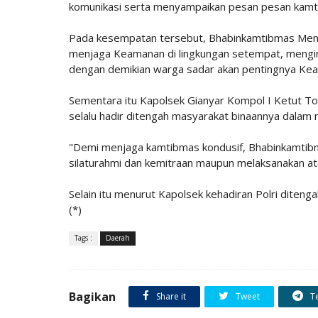
komunikasi serta menyampaikan pesan pesan kamt
Pada kesempatan tersebut, Bhabinkamtibmas Me
menjaga Keamanan di lingkungan setempat, meng
dengan demikian warga sadar akan pentingnya Kea
Sementara itu Kapolsek Gianyar Kompol I Ketut T
selalu hadir ditengah masyarakat binaannya dalam
"Demi menjaga kamtibmas kondusif, Bhabinkamtibma
silaturahmi dan kemitraan maupun melaksanakan ate
Selain itu menurut Kapolsek kehadiran Polri dite
(*)
Tags :
Daerah
Bagikan
Share it
Tweet
T