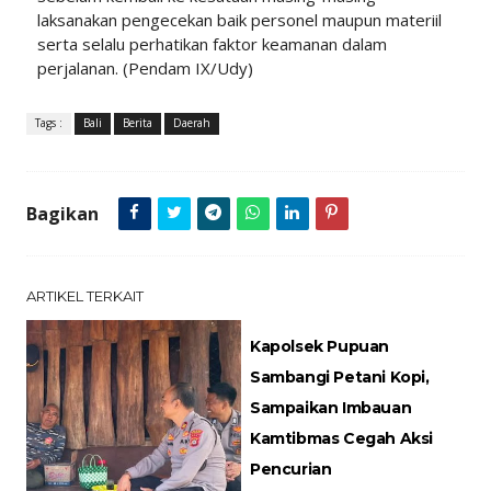
laksanakan pengecekan baik personel maupun materiil
serta selalu perhatikan faktor keamanan dalam
perjalanan. (Pendam IX/Udy)
Tags :
Bali
Berita
Daerah
Bagikan
ARTIKEL TERKAIT
Kapolsek Pupuan
Sambangi Petani Kopi,
Sampaikan Imbauan
Kamtibmas Cegah Aksi
Pencurian