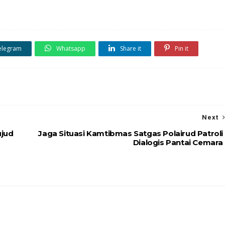
elegram
Whatsapp
Share it
Pin it
Next
ujud
Jaga Situasi Kamtibmas Satgas Polairud Patroli
Dialogis Pantai Cemara