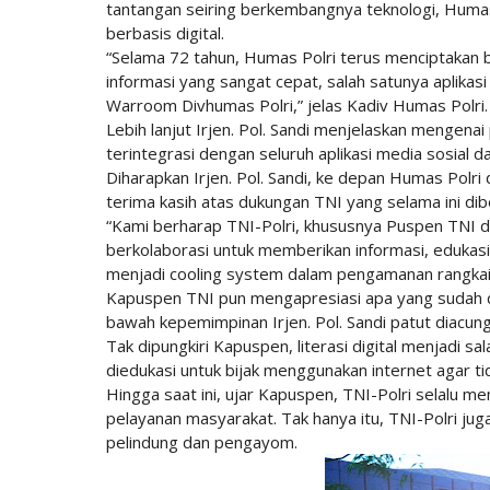
tantangan seiring berkembangnya teknologi, Humas
berbasis digital.
“Selama 72 tahun, Humas Polri terus menciptakan
informasi yang sangat cepat, salah satunya aplikas
Warroom Divhumas Polri,” jelas Kadiv Humas Polri.
Lebih lanjut Irjen. Pol. Sandi menjelaskan mengena
terintegrasi dengan seluruh aplikasi media sosial d
Diharapkan Irjen. Pol. Sandi, ke depan Humas Polr
terima kasih atas dukungan TNI yang selama ini dib
“Kami berharap TNI-Polri, khususnya Puspen TNI d
berkolaborasi untuk memberikan informasi, edukasi,
menjadi cooling system dalam pengamanan rangkai
Kapuspen TNI pun mengapresiasi apa yang sudah di
bawah kepemimpinan Irjen. Pol. Sandi patut diacung
Tak dipungkiri Kapuspen, literasi digital menjadi sa
diedukasi untuk bijak menggunakan internet agar ti
Hingga saat ini, ujar Kapuspen, TNI-Polri selalu me
pelayanan masyarakat. Tak hanya itu, TNI-Polri jug
pelindung dan pengayom.