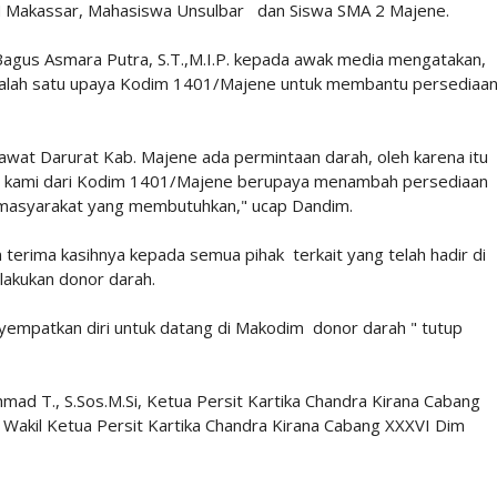
N Makassar, Mahasiswa Unsulbar dan Siswa SMA 2 Majene.
gus Asmara Putra, S.T.,M.I.P. kepada awak media mengatakan,
n salah satu upaya Kodim 1401/Majene untuk membantu persediaa
Gawat Darurat Kab. Majene ada permintaan darah, oleh karena itu
 kami dari Kodim 1401/Majene berupaya menambah persediaan
masyarakat yang membutuhkan," ucap Dandim.
erima kasihnya kepada semua pihak terkait yang telah hadir di
akukan donor darah.
yempatkan diri untuk datang di Makodim donor darah " tutup
ad T., S.Sos.M.Si, Ketua Persit Kartika Chandra Kirana Cabang
 Wakil Ketua Persit Kartika Chandra Kirana Cabang XXXVI Dim