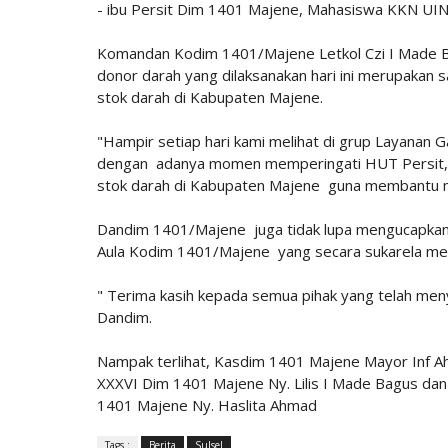
- ibu Persit Dim 1401 Majene, Mahasiswa KKN UI
Komandan Kodim 1401/Majene Letkol Czi I Made Ba
donor darah yang dilaksanakan hari ini merupaka
stok darah di Kabupaten Majene.
"Hampir setiap hari kami melihat di grup Layanan 
dengan adanya momen memperingati HUT Persit,
stok darah di Kabupaten Majene guna membantu 
Dandim 1401/Majene juga tidak lupa mengucapkan t
Aula Kodim 1401/Majene yang secara sukarela mel
" Terima kasih kepada semua pihak yang telah men
Dandim.
Nampak terlihat, Kasdim 1401 Majene Mayor Inf Ahm
XXXVI Dim 1401 Majene Ny. Lilis I Made Bagus dan
1401 Majene Ny. Haslita Ahmad
Tags :
Berita
Sulsel