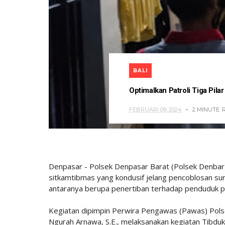
BALI
Optimalkan Patroli Tiga Pil
FEBRUARI 09, 2024
2 MINUTE
Denpasar - Polsek Denpasar Barat (Polsek Denbar)
sitkamtibmas yang kondusif jelang pencoblosan sur
antaranya berupa penertiban terhadap penduduk pe
Kegiatan dipimpin Perwira Pengawas (Pawas) Polse
Ngurah Arnawa, S.E., melaksanakan kegiatan Tibduk