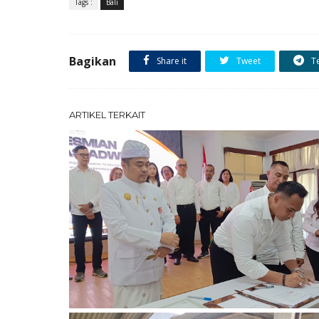
Tags :
Bali
Bagikan
Share it
Tweet
T
ARTIKEL TERKAIT