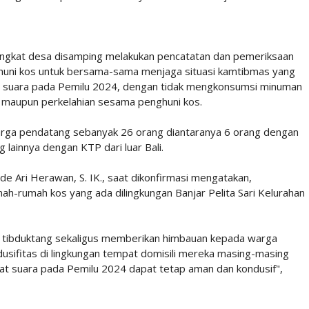
ngkat desa disamping melakukan pencatatan dan pemeriksaan
huni kos untuk bersama-sama menjaga situasi kamtibmas yang
t suara pada Pemilu 2024, dengan tidak mengkonsumsi minuman
n maupun perkelahian sesama penghuni kos.
a warga pendatang sebanyak 26 orang diantaranya 6 orang dengan
lainnya dengan KTP dari luar Bali.
e Ari Herawan, S. IK., saat dikonfirmasi mengatakan,
rumah-rumah kos yang ada dilingkungan Banjar Pelita Sari Kelurahan
at tibduktang sekaligus memberikan himbauan kepada warga
sifitas di lingkungan tempat domisili mereka masing-masing
at suara pada Pemilu 2024 dapat tetap aman dan kondusif",