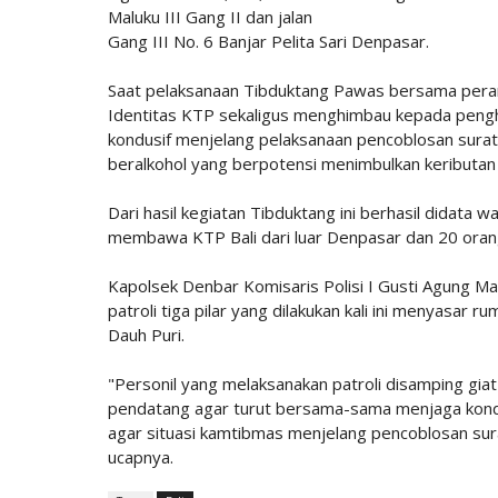
Maluku III Gang II dan jalan
Gang III No. 6 Banjar Pelita Sari Denpasar.
Saat pelaksanaan Tibduktang Pawas bersama pera
Identitas KTP sekaligus menghimbau kepada peng
kondusif menjelang pelaksanaan pencoblosan sura
beralkohol yang berpotensi menimbulkan keributa
Dari hasil kegiatan Tibduktang ini berhasil didat
membawa KTP Bali dari luar Denpasar dan 20 orang 
Kapolsek Denbar Komisaris Polisi I Gusti Agung Mad
patroli tiga pilar yang dilakukan kali ini menyasar 
Dauh Puri.
"Personil yang melaksanakan patroli disamping gi
pendatang agar turut bersama-sama menjaga kondu
agar situasi kamtibmas menjelang pencoblosan sur
ucapnya.