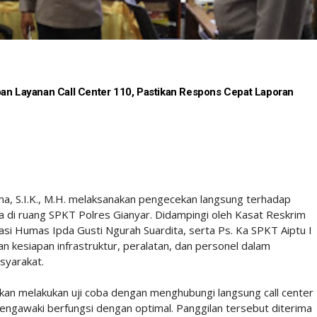
pan Layanan Call Center 110, Pastikan Respons Cepat Laporan
a, S.I.K., M.H. melaksanakan pengecekan langsung terhadap
da di ruang SPKT Polres Gianyar. Didampingi oleh Kasat Reskrim
 Kasi Humas Ipda Gusti Ngurah Suardita, serta Ps. Ka SPKT Aiptu I
n kesiapan infrastruktur, peralatan, dan personel dalam
syarakat.
an melakukan uji coba dengan menghubungi langsung call center
ngawaki berfungsi dengan optimal. Panggilan tersebut diterima