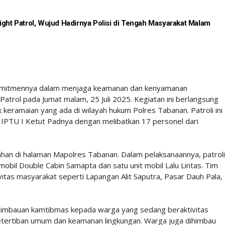
ight Patrol, Wujud Hadirnya Polisi di Tengah Masyarakat Malam
komitmennya dalam menjaga keamanan dan kenyamanan
atrol pada Jumat malam, 25 Juli 2025. Kegiatan ini berlangsung
ik keramaian yang ada di wilayah hukum Polres Tabanan. Patroli ini
 IPTU I Ketut Padnya dengan melibatkan 17 personel dari
ahan di halaman Mapolres Tabanan. Dalam pelaksanaannya, patroli
obil Double Cabin Samapta dan satu unit mobil Lalu Lintas. Tim
vitas masyarakat seperti Lapangan Alit Saputra, Pasar Dauh Pala,
himbauan kamtibmas kepada warga yang sedang beraktivitas
tertiban umum dan keamanan lingkungan. Warga juga dihimbau