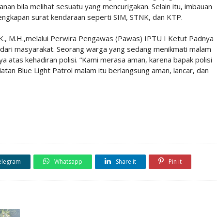
nan bila melihat sesuatu yang mencurigakan. Selain itu, imbauan
elengkapan surat kendaraan seperti SIM, STNK, dan KTP.
I.K., M.H.,melalui Perwira Pengawas (Pawas) IPTU I Ketut Padnya
f dari masyarakat. Seorang warga yang sedang menikmati malam
atas kehadiran polisi. “Kami merasa aman, karena bapak polisi
iatan Blue Light Patrol malam itu berlangsung aman, lancar, dan
elegram
Whatsapp
Share it
Pin it