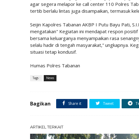
agar segera melapor ke call center 110 Polres Taba
tertib berlalu lintas juga disampaikan, termasuk k
Seijin Kapolres Tabanan AKBP I Putu Bayu Pati, S.
mengatakan" Kegiatan ini mendapat respon positi
bersama keluarganya menyampaikan rasa senangnya 
selalu hadir di tengah masyarakat,” ungkapnya. Keg
situasi tetap kondusif.
Humas Polres Tabanan
Tags :
News
Bagikan
Share it
Tweet
T
ARTIKEL TERKAIT