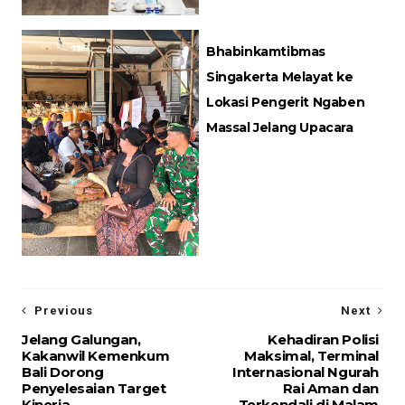
Bhabinkamtibmas
Singakerta Melayat ke
Lokasi Pengerit Ngaben
Massal Jelang Upacara
Previous
Next
Jelang Galungan,
Kehadiran Polisi
Kakanwil Kemenkum
Maksimal, Terminal
Bali Dorong
Internasional Ngurah
Penyelesaian Target
Rai Aman dan
Kinerja
Terkendali di Malam