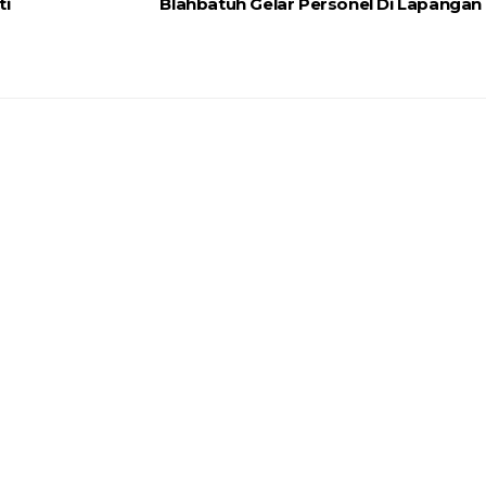
ti
Blahbatuh Gelar Personel Di Lapangan