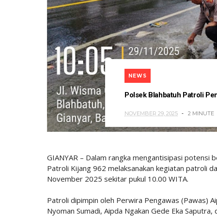
NEWS
Polsek Blahbatuh Patroli P
NOVEMBER 29, 2025
2 MINUTE
GIANYAR – Dalam rangka mengantisipasi potensi be
Patroli Kijang 962 melaksanakan kegiatan patroli 
November 2025 sekitar pukul 10.00 WITA.
Patroli dipimpin oleh Perwira Pengawas (Pawas) Aipt
Nyoman Sumadi, Aipda Ngakan Gede Eka Saputra, da