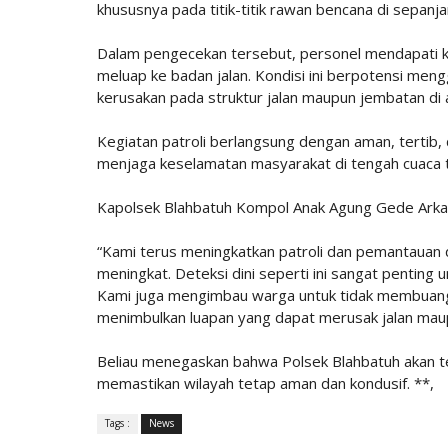
khususnya pada titik-titik rawan bencana di sepanj
Dalam pengecekan tersebut, personel mendapati k
meluap ke badan jalan. Kondisi ini berpotensi me
kerusakan pada struktur jalan maupun jembatan di a
Kegiatan patroli berlangsung dengan aman, tertib,
menjaga keselamatan masyarakat di tengah cuaca 
Kapolsek Blahbatuh Kompol Anak Agung Gede Arka, 
“Kami terus meningkatkan patroli dan pemantauan di
meningkat. Deteksi dini seperti ini sangat pentin
Kami juga mengimbau warga untuk tidak membuang 
menimbulkan luapan yang dapat merusak jalan maup
Beliau menegaskan bahwa Polsek Blahbatuh akan t
memastikan wilayah tetap aman dan kondusif. **,
Tags :
News