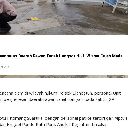
emantauan Daerah Rawan Tanah Longsor di Jl. Wisma Gajah Mada
READ
ncana alam di wilayah hukum Polsek Blahbatuh, personel Unit
dan pengecekan daerah rawan tanah longsor pada Sabtu, 29
u I Komang Suartika, dengan personel patroli terdiri dari Aiptu I
n Brigpol Pande Putu Paris Andika. Kegiatan dilakukan