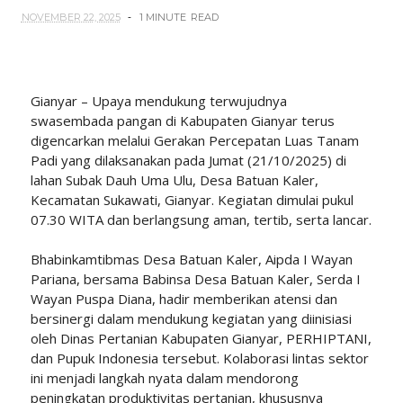
NOVEMBER 22, 2025
1 MINUTE
READ
Gianyar – Upaya mendukung terwujudnya
swasembada pangan di Kabupaten Gianyar terus
digencarkan melalui Gerakan Percepatan Luas Tanam
Padi yang dilaksanakan pada Jumat (21/10/2025) di
lahan Subak Dauh Uma Ulu, Desa Batuan Kaler,
Kecamatan Sukawati, Gianyar. Kegiatan dimulai pukul
07.30 WITA dan berlangsung aman, tertib, serta lancar.
Bhabinkamtibmas Desa Batuan Kaler, Aipda I Wayan
Pariana, bersama Babinsa Desa Batuan Kaler, Serda I
Wayan Puspa Diana, hadir memberikan atensi dan
bersinergi dalam mendukung kegiatan yang diinisiasi
oleh Dinas Pertanian Kabupaten Gianyar, PERHIPTANI,
dan Pupuk Indonesia tersebut. Kolaborasi lintas sektor
ini menjadi langkah nyata dalam mendorong
peningkatan produktivitas pertanian, khususnya