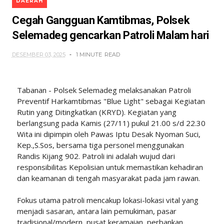
DAERAH
Cegah Gangguan Kamtibmas, Polsek
Selemadeg gencarkan Patroli Malam hari
DESEMBER 03, 2025
1 MINUTE
READ
Tabanan - Polsek Selemadeg melaksanakan Patroli
Preventif Harkamtibmas "Blue Light" sebagai Kegiatan
Rutin yang Ditingkatkan (KRYD). Kegiatan yang
berlangsung pada Kamis (27/11) pukul 21.00 s/d 22.30
Wita ini dipimpin oleh Pawas Iptu Desak Nyoman Suci,
Kep.,S.Sos, bersama tiga personel menggunakan
Randis Kijang 902. Patroli ini adalah wujud dari
responsibilitas Kepolisian untuk memastikan kehadiran
dan keamanan di tengah masyarakat pada jam rawan.
Fokus utama patroli mencakup lokasi-lokasi vital yang
menjadi sasaran, antara lain pemukiman, pasar
tradisional/modern, pusat keramaian, perbankan,