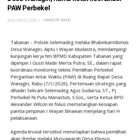
PAW Perbekel
JANUARI 07, 2026
1 MINUTE
READ
Tabanan – Polsek Selemadeg melalui Bhabinkamtibmas
Desa Wanagiri, Aiptu I Wayan Mudastra, mendampingi
kunjungan kerja tim BPMD Kabupaten Tabanan yang
dipimpin I Gusti Made Merta Putra, SE., dalam rapat
koordinasi monitoring teknis Pemilihan Perbekel
Pergantian Antar Waktu (PAW) di Ruang Rapat Desa
Wanagiri, Rabu (7/1/2026). Pertemuan strategis yang
dihadiri Sekcam Selemadeg Agus Sudiarsa, ST., Pj
Perbekel Ni Putu Mariastuti, S.Sos., serta Ketua BPD
Alexander Wilson ini fokus mematangkan kesiapan
panitia pimpinan I Wayan Binawan menjelang hari H
pelaksanaan.
Agenda krusial tersebut menetapkan bahwa pemilihan
akan digelar melalui Musyawarah Desa Khusus