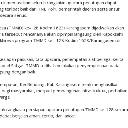
ntuk memastikan seluruh rangkaian upacara penutupan dapat
ng terlibat baik dari TNI, Polri, pemerintah daerah serta unsur
 secara serius.
sa (TMMD) ke-128 Kodim 1623/Karangasem dijadwalkan akan
ra tersebut rencananya akan dipimpin langsung oleh Kapoksahli
akhirnya program TMMD ke - 128 Kodim 1623/Karangasem di
kesiapan pasukan, tata upacara, penempatan alat peraga, serta
 personel Satgas TMMD terlihat melakukan penyempurnaan pada
sung dengan baik.
mpatan, KecRendang, Kab.Karangasem telah menghasilkan
t bagi masyarakat, meliputi pembangunan infrastruktur, perbaikan
warga.
luruh rangkaian persiapan upacara penutupan TMMD ke-128 secara
apat berjalan aman, tertib, dan lancar.