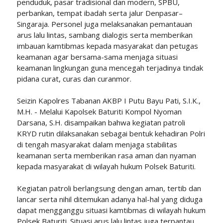
penduduk, pasar tradisional dan modern, SPBU,
perbankan, tempat ibadah serta jalur Denpasar–
Singaraja. Personel juga melaksanakan pemantauan
arus lalu lintas, sambang dialogis serta memberikan
imbauan kamtibmas kepada masyarakat dan petugas
keamanan agar bersama-sama menjaga situasi
keamanan lingkungan guna mencegah terjadinya tindak
pidana curat, curas dan curanmor.
Seizin Kapolres Tabanan AKBP I Putu Bayu Pati, S.I.K.,
M.H. - Melalui Kapolsek Baturiti Kompol Nyoman
Darsana, S.H. disampaikan bahwa kegiatan patroli
KRYD rutin dilaksanakan sebagai bentuk kehadiran Polri
di tengah masyarakat dalam menjaga stabilitas
keamanan serta memberikan rasa aman dan nyaman
kepada masyarakat di wilayah hukum Polsek Baturiti.
Kegiatan patroli berlangsung dengan aman, tertib dan
lancar serta nihil ditemukan adanya hal-hal yang diduga
dapat mengganggu situasi kamtibmas di wilayah hukum
Polsek Baturiti. Situasi arus lalu lintas juga terpantau