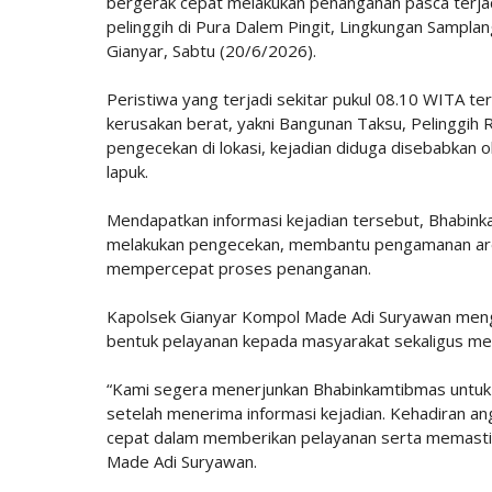
bergerak cepat melakukan penanganan pasca terja
pelinggih di Pura Dalem Pingit, Lingkungan Sampl
Gianyar, Sabtu (20/6/2026).
Peristiwa yang terjadi sekitar pukul 08.10 WITA t
kerusakan berat, yakni Bangunan Taksu, Pelinggih R
pengecekan di lokasi, kejadian diduga disebabkan o
lapuk.
Mendapatkan informasi kejadian tersebut, Bhabin
melakukan pengecekan, membantu pengamanan area,
mempercepat proses penanganan.
Kapolsek Gianyar Kompol Made Adi Suryawan menga
bentuk pelayanan kepada masyarakat sekaligus me
“Kami segera menerjunkan Bhabinkamtibmas untuk 
setelah menerima informasi kejadian. Kehadiran a
cepat dalam memberikan pelayanan serta memastik
Made Adi Suryawan.