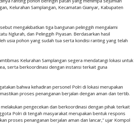
dinya ranting pohon beringin patah yang menimpa sejumlah
angan, Kelurahan Samplangan, Kecamatan Gianyar, Kabupaten
ersebut mengakibatkan tiga bangunan pelinggih mengalami
atu Nglurah, dan Pelinggih Piyasan. Berdasarkan hasil
leh usia pohon yang sudah tua serta kondisi ranting yang telah
kamtibmas Kelurahan Samplangan segera mendatangi lokasi untuk
 serta berkoordinasi dengan instansi terkait guna
takan bahwa kehadiran personel Polri di lokasi merupakan
mastikan proses penanganan berjalan dengan aman dan tertib.
melakukan pengecekan dan berkoordinasi dengan pihak terkait
nggota Polri di tengah masyarakat merupakan bentuk respons
an proses penanganan berjalan aman dan lancar,” ujar Kompol