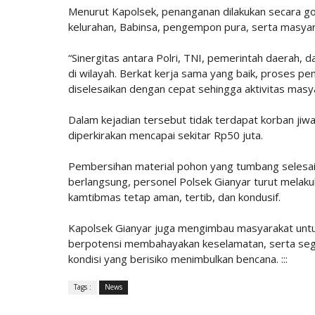
Menurut Kapolsek, penanganan dilakukan secara g
kelurahan, Babinsa, pengempon pura, serta masya
“Sinergitas antara Polri, TNI, pemerintah daerah,
di wilayah. Berkat kerja sama yang baik, proses p
diselesaikan dengan cepat sehingga aktivitas masya
Dalam kejadian tersebut tidak terdapat korban jiw
diperkirakan mencapai sekitar Rp50 juta.
Pembersihan material pohon yang tumbang selesai 
berlangsung, personel Polsek Gianyar turut mela
kamtibmas tetap aman, tertib, dan kondusif.
Kapolsek Gianyar juga mengimbau masyarakat unt
berpotensi membahayakan keselamatan, serta seg
kondisi yang berisiko menimbulkan bencana. :::
Tags :
News