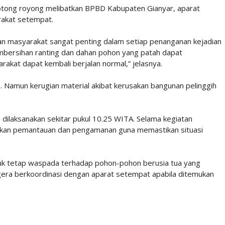
otong royong melibatkan BPBD Kabupaten Gianyar, aparat
rakat setempat.
 dan masyarakat sangat penting dalam setiap penanganan kejadian
embersihan ranting dan dahan pohon yang patah dapat
rakat dapat kembali berjalan normal,” jelasnya.
a. Namun kerugian material akibat kerusakan bangunan pelinggih
dilaksanakan sekitar pukul 10.25 WITA. Selama kegiatan
kukan pemantauan dan pengamanan guna memastikan situasi
uk tetap waspada terhadap pohon-pohon berusia tua yang
era berkoordinasi dengan aparat setempat apabila ditemukan