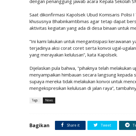
dengan penanggung jawab acara Kepala Sekolah SM
Saat dikonfirmasi Kapolsek Ubud Komisaris Polisi 
khususnya Bhabinkamtibmas agar tetap dapat ber
aktivitas kegiatan yang ada di desa binaan untuk
”Ini kami lakukan untuk mengantisipasi kerawanan y
terjadinya aksi corat coret serta konvoi ugal-ugala
yang merayakan kelulusan”, kata Kapolsek.
Dijelaskan pula bahwa, "pihaknya telah melakukan 
menyampaikan himbauan secara langsung kepada si
supaya mereka tidak melakukan konvoi untuk menceg
mengekspresikan kelulusan di jalan raya”, tambahny
Tags :
News
Bagikan
Share it
Tweet
T