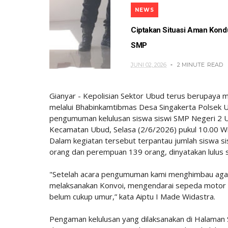
NEWS
Ciptakan Situasi Aman Kond
SMP
JUNI 02, 2026
2 MINUTE
READ
Gianyar - Kepolisian Sektor Ubud terus berupaya 
melalui Bhabinkamtibmas Desa Singakerta Polsek
pengumuman kelulusan siswa siswi SMP Negeri 2 
Kecamatan Ubud, Selasa (2/6/2026) pukul 10.00 Wi
Dalam kegiatan tersebut terpantau jumlah siswa sisw
orang dan perempuan 139 orang, dinyatakan lulus
"Setelah acara pengumuman kami menghimbau agar ke
melaksanakan Konvoi, mengendarai sepeda motor d
belum cukup umur,” kata Aiptu I Made Widastra.
Pengaman kelulusan yang dilaksanakan di Halama