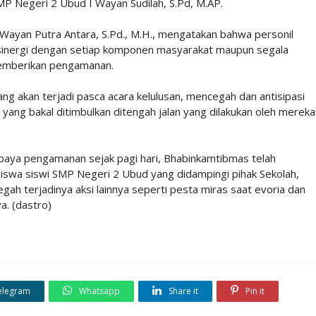
P Negeri 2 Ubud I Wayan Sudilah, S.Pd, M.AP.
I Wayan Putra Antara, S.Pd., M.H., mengatakan bahwa personil
sinergi dengan setiap komponen masyarakat maupun segala
 memberikan pengamanan.
ang akan terjadi pasca acara kelulusan, mencegah dan antisipasi
n yang bakal ditimbulkan ditengah jalan yang dilakukan oleh mereka
upaya pengamanan sejak pagi hari, Bhabinkamtibmas telah
swa siswi SMP Negeri 2 Ubud yang didampingi pihak Sekolah,
ah terjadinya aksi lainnya seperti pesta miras saat evoria dan
a. (dastro)
elegram
Whatsapp
Share it
Pin it