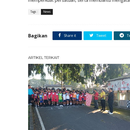
Tags :
News
Bagikan
Share it
Tweet
T
ARTIKEL TERKAIT