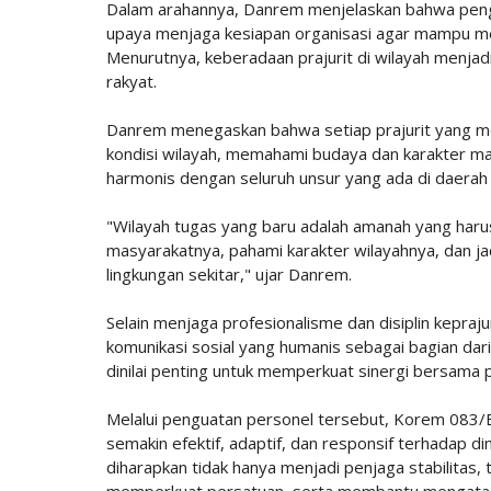
Dalam arahannya, Danrem menjelaskan bahwa pengu
upaya menjaga kesiapan organisasi agar mampu men
Menurutnya, keberadaan prajurit di wilayah men
rakyat.
Danrem menegaskan bahwa setiap prajurit yang m
kondisi wilayah, memahami budaya dan karakter
harmonis dengan seluruh unsur yang ada di daerah
"Wilayah tugas yang baru adalah amanah yang haru
masyarakatnya, pahami karakter wilayahnya, dan ja
lingkungan sekitar," ujar Danrem.
Selain menjaga profesionalisme dan disiplin kepra
komunikasi sosial yang humanis sebagai bagian dar
dinilai penting untuk memperkuat sinergi bersama
Melalui penguatan personel tersebut, Korem 083/Ba
semakin efektif, adaptif, dan responsif terhadap di
diharapkan tidak hanya menjadi penjaga stabilita
memperkuat persatuan, serta membantu mengatasi be