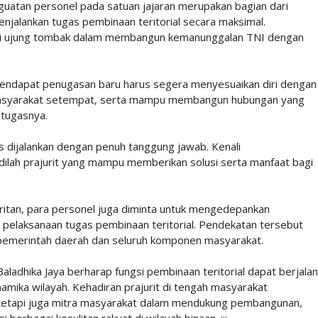
atan personel pada satuan jajaran merupakan bagian dari
jalankan tugas pembinaan teritorial secara maksimal.
jadi ujung tombak dalam membangun kemanunggalan TNI dengan
endapat penugasan baru harus segera menyesuaikan diri dengan
 masyarakat setempat, serta mampu membangun hubungan yang
 tugasnya.
s dijalankan dengan penuh tanggung jawab. Kenali
dilah prajurit yang mampu memberikan solusi serta manfaat bagi
juritan, para personel juga diminta untuk mengedepankan
i pelaksanaan tugas pembinaan teritorial. Pendekatan tersebut
 pemerintah daerah dan seluruh komponen masyarakat.
ladhika Jaya berharap fungsi pembinaan teritorial dapat berjalan
namika wilayah. Kehadiran prajurit di tengah masyarakat
s, tetapi juga mitra masyarakat dalam mendukung pembangunan,
rbagai kesulitan rakyat di wilayah binaan. :::