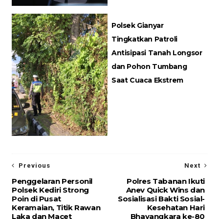
Polsek Gianyar
Tingkatkan Patroli
Antisipasi Tanah Longsor
dan Pohon Tumbang
Saat Cuaca Ekstrem
Previous
Next
Penggelaran Personil
Polres Tabanan Ikuti
Polsek Kediri Strong
Anev Quick Wins dan
Poin di Pusat
Sosialisasi Bakti Sosial-
Keramaian, Titik Rawan
Kesehatan Hari
Laka dan Macet
Bhayangkara ke-80