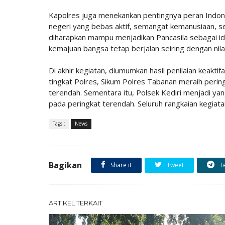
Kapolres juga menekankan pentingnya peran Indone
negeri yang bebas aktif, semangat kemanusiaan, s
diharapkan mampu menjadikan Pancasila sebagai ide
kemajuan bangsa tetap berjalan seiring dengan nil
Di akhir kegiatan, diumumkan hasil penilaian keaktif
tingkat Polres, Sikum Polres Tabanan meraih perin
terendah. Sementara itu, Polsek Kediri menjadi yang
pada peringkat terendah. Seluruh rangkaian kegiata
Tags :
News
Bagikan
Share it
Tweet
T
ARTIKEL TERKAIT