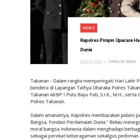
NEWS
Kapolres Pimpin Upacara Ha
Dunia
JUNI 01, 2026
1 MINUTE
READ
Tabanan - Dalam rangka memperingati Hari Lahir 
bendera di Lapangan Tathya Dharaka Polres Tabana
Tabanan AKBP I Putu Bayu Pati, S.I.K., M.H., serta 
Polres Tabanan.
Dalam amanatnya, Kapolres membacakan pidato per
Bangsa, Fondasi Perdamaian Dunia." Beliau meneg
moral bangsa Indonesia dalam menghadapi berbagai ta
sebagai perekat keberagaman sekaligus pedoman 