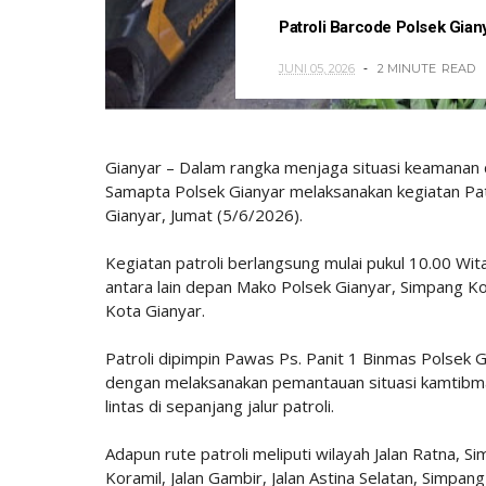
Patroli Barcode Polsek Gia
JUNI 05, 2026
2 MINUTE
READ
Gianyar – Dalam rangka menjaga situasi keamanan 
Samapta Polsek Gianyar melaksanakan kegiatan Pat
Gianyar, Jumat (5/6/2026).
Kegiatan patroli berlangsung mulai pukul 10.00 Wit
antara lain depan Mako Polsek Gianyar, Simpang Ko
Kota Gianyar.
Patroli dipimpin Pawas Ps. Panit 1 Binmas Polsek 
dengan melaksanakan pemantauan situasi kamtibmas
lintas di sepanjang jalur patroli.
Adapun rute patroli meliputi wilayah Jalan Ratna, S
Koramil, Jalan Gambir, Jalan Astina Selatan, Simpan