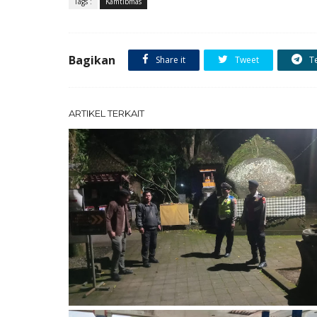
Tags :
Kamtibmas
Bagikan
Share it
Tweet
T
ARTIKEL TERKAIT