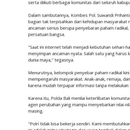
serta diikuti berbagai komunitas dari seluruh kabupa
Dalam sambutannya, Kombes Pol. Suwandi Prihantor
bagian tak terpisahkan dari kehidupan masyarakat 
ancaman serius berupa penyebaran paham radikal,
persatuan bangsa.
"Saat ini internet telah menjadi kebutuhan sehari-
menyimpan ancaman nyata. Salah satu yang harus k
dunia maya," tegasnya.
Menurutnya, kelompok penyebar paham radikal kin
mempengaruhi masyarakat. Anak-anak, remaja, dan 
karena mudah terpapar informasi tanpa melakukan ve
Karena itu, Polda Bali menilai keterlibatan komunit
agen perubahan yang mampu menyebarkan nilai-nilai
masing.
"Polri tidak bisa bekerja sendiri. Kami membutuhk
ini adalah mitra strategis dan ujung tombak dalam 