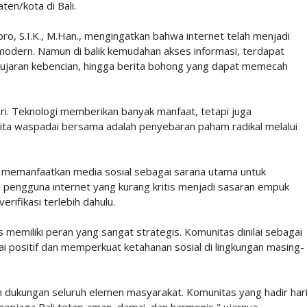
ten/kota di Bali.
o, S.I.K., M.Han., mengingatkan bahwa internet telah menjadi
modern. Namun di balik kemudahan akses informasi, terdapat
 ujaran kebencian, hingga berita bohong yang dapat memecah
hari. Teknologi memberikan banyak manfaat, tetapi juga
ita waspadai bersama adalah penyebaran paham radikal melalui
i memanfaatkan media sosial sebagai sarana utama untuk
pengguna internet yang kurang kritis menjadi sasaran empuk
rifikasi terlebih dahulu.
as memiliki peran yang sangat strategis. Komunitas dinilai sebagai
 positif dan memperkuat ketahanan sosial di lingkungan masing-
an dukungan seluruh elemen masyarakat. Komunitas yang hadir har
menjaga Bali tetap aman, damai, dan harmonis," ujarnya