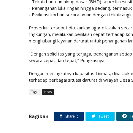
- Teknik bantuan hidup dasar (BHD) seperti resusit
- Penanganan luka ringan hingga sedang, termasuk 
- Evakuasi korban secara aman dengan teknik angk
Prosedur tersebut ditekankan agar dilakukan secar
lingkungan, melakukan penilaian cepat terhadap ko
menghubungi layanan darurat untuk penanganan lan
“Dengan soliditas yang terjaga, penanganan seti
secara cepat dan tepat,” Pungkasnya.
Dengan meningkatnya kapasitas Linmas, diharapkan 
terhadap berbagai situasi darurat di wilayah Desa S
Tags :
News
Bagikan
Share it
Tweet
T