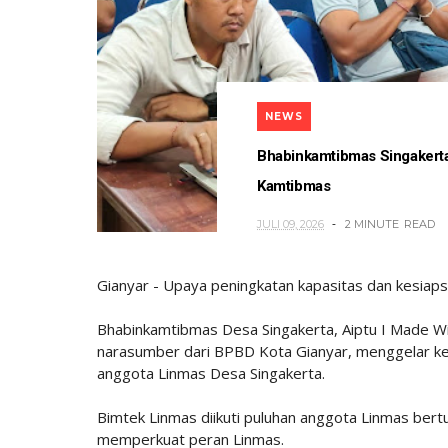
NEWS
Bhabinkamtibmas Singakerta
Kamtibmas
JULI 09, 2026
2 MINUTE
READ
Gianyar - Upaya peningkatan kapasitas dan kesiapsi
Bhabinkamtibmas Desa Singakerta, Aiptu I Made W
narasumber dari BPBD Kota Gianyar, menggelar keg
anggota Linmas Desa Singakerta.
Bimtek Linmas diikuti puluhan anggota Linmas ber
memperkuat peran Linmas.