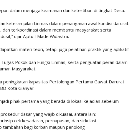
depan dalam menjaga keamanan dan ketertiban di tingkat Desa.
dan keterampilan Linmas dalam penanganan awal kondisi darurat.
, dan terkoordinasi dalam membantu masyarakat serta
usif,” ujar Aiptu I Made Widastra.
atkan materi teori, tetapi juga pelatihan praktik yang aplikatif.
n Tugas Pokok dan Fungsi Linmas, serta penguatan peran dalam
aman Masyarakat.
pada peningkatan kapasitas Pertolongan Pertama Gawat Darurat
BD Kota Gianyar.
enjadi pihak pertama yang berada di lokasi kejadian sebelum
prosedur dasar yang wajib dikuasai, antara lain:
prinsip cek kesadaran, pernapasan, dan sirkulasi
iko tambahan bagi korban maupun penolong