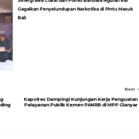
Sinergi Bea Cukai dan Polres Bandara Ngurah Rai
Gagalkan Penyelundupan Narkotika di Pintu Masuk
Bali
Next
ng
Kapolres Dampingi Kunjungan Kerja Penguatan
ding
Pelayanan Publik Kemen PANRB di MPP Gianyar