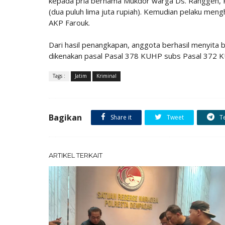
kepada pria bernama Mukdor warga Ds. Ranggeh, K
(dua puluh lima juta rupiah). Kemudian pelaku mengh
AKP Farouk.
Dari hasil penangkapan, anggota berhasil menyita 
dikenakan pasal Pasal 378 KUHP subs Pasal 372 
Tags :
Jatim
Kriminal
Bagikan
Share it
Tweet
T
ARTIKEL TERKAIT