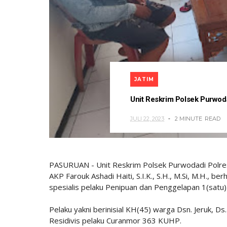
JATIM
Unit Reskrim Polsek Purwoda
JULI 22, 2023
2 MINUTE
READ
PASURUAN - Unit Reskrim Polsek Purwodadi Polres
AKP Farouk Ashadi Haiti, S.I.K., S.H., M.Si, M.H.,
spesialis pelaku Penipuan dan Penggelapan 1(satu)
Pelaku yakni berinisial KH(45) warga Dsn. Jeruk, D
Residivis pelaku Curanmor 363 KUHP.