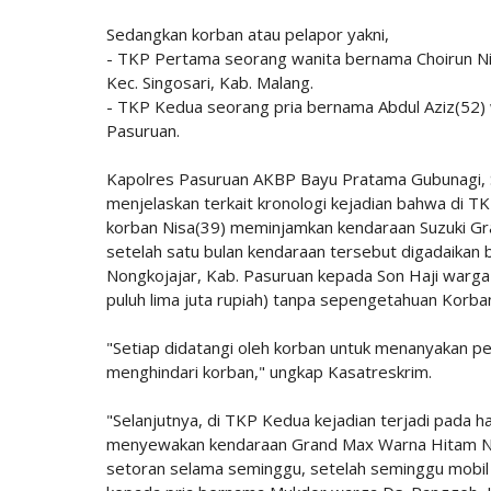
Sedangkan korban atau pelapor yakni,
- TKP Pertama seorang wanita bernama Choirun Ni
Kec. Singosari, Kab. Malang.
- TKP Kedua seorang pria bernama Abdul Aziz(52) 
Pasuruan.
Kapolres Pasuruan AKBP Bayu Pratama Gubunagi, S.H
menjelaskan terkait kronologi kejadian bahwa di T
korban Nisa(39) meminjamkan kendaraan Suzuki Gr
setelah satu bulan kendaraan tersebut digadaikan
Nongkojajar, Kab. Pasuruan kepada Son Haji warga 
puluh lima juta rupiah) tanpa sepengetahuan Korba
"Setiap didatangi oleh korban untuk menanyakan per
menghindari korban," ungkap Kasatreskrim.
"Selanjutnya, di TKP Kedua kejadian terjadi pada 
menyewakan kendaraan Grand Max Warna Hitam No
setoran selama seminggu, setelah seminggu mobil