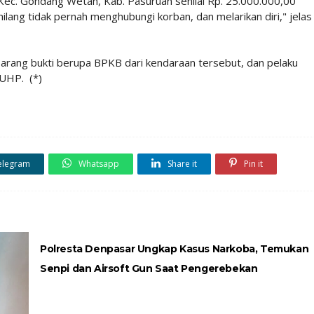
ec. Gondang Wetan, Kab. Pasuruan senilai Rp. 25.000.000,00
ilang tidak pernah menghubungi korban, dan melarikan diri," jelas
barang bukti berupa BPKB dari kendaraan tersebut, dan pelaku
KUHP. (*)
elegram
Whatsapp
Share it
Pin it
Polresta Denpasar Ungkap Kasus Narkoba, Temukan
Senpi dan Airsoft Gun Saat Pengerebekan