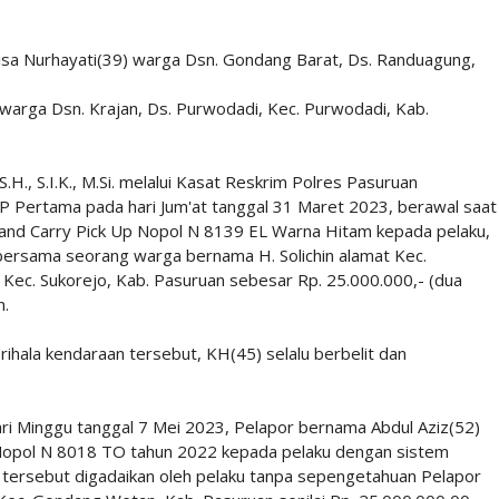
sa Nurhayati(39) warga Dsn. Gondang Barat, Ds. Randuagung,
warga Dsn. Krajan, Ds. Purwodadi, Kec. Purwodadi, Kab.
., S.I.K., M.Si. melalui Kasat Reskrim Polres Pasuruan
KP Pertama pada hari Jum'at tanggal 31 Maret 2023, berawal saat
and Carry Pick Up Nopol N 8139 EL Warna Hitam kepada pelaku,
 bersama seorang warga bernama H. Solichin alamat Kec.
Kec. Sukorejo, Kab. Pasuruan sebesar Rp. 25.000.000,- (dua
n.
ihala kendaraan tersebut, KH(45) selalu berbelit dan
hari Minggu tanggal 7 Mei 2023, Pelapor bernama Abdul Aziz(52)
pol N 8018 TO tahun 2022 kepada pelaku dengan sistem
 tersebut digadaikan oleh pelaku tanpa sepengetahuan Pelapor