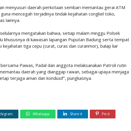
engan menyusuri daerah perkotaan sembari memantau gerai ATM
 guna mencegah terjadinya tindak kejahatan congkel toko,
s lainnya.
n selularnya mengatakan bahwa, setiap malam minggu Polsek
adu khususnya di kawasan lapangan Puputan Badung serta tempat
kejahatan tiga cepu (curat, curas dan curanmor), balap liar
i bersama Pawas, Padal dan anggota melaksanakan Patroli rutin
k memantau daerah yang dianggap rawan, sebagai upaya menjaga
etap terjaga aman dan kondusif", pungkasnya.
elegram
Whatsapp
Share it
Pin it