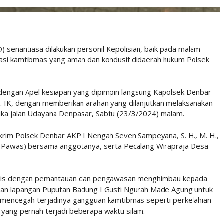
) senantiasa dilakukan personil Kepolisian, baik pada malam
uasi kamtibmas yang aman dan kondusif didaerah hukum Polsek
i dengan Apel kesiapan yang dipimpin langsung Kapolsek Denbar
S. IK, dengan memberikan arahan yang dilanjutkan melaksanakan
uka jalan Udayana Denpasar, Sabtu (23/3/2024) malam.
skrim Polsek Denbar AKP I Nengah Seven Sampeyana, S. H., M. H.,
 (Pawas) bersama anggotanya, serta Pecalang Wirapraja Desa
ialogis dengan pemantauan dan pengawasan menghimbau kepada
san lapangan Puputan Badung I Gusti Ngurah Made Agung untuk
a mencegah terjadinya gangguan kamtibmas seperti perkelahian
yang pernah terjadi beberapa waktu silam.