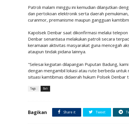
Patroli malam minggu ini kemudian dilanjutkan d
dan pertokoan elektronik serta daerah pemukiman,
curanmor, premanisme maupun gangguan kamtibma
Kapolsek Denbar saat dikonfirmasi melalui telepo
Denbar senantiasa melakukan patroli secara terp
keramaian aktivitas masyarakat guna mencegah aksi 
ataupun tindak pidana lainnya.
"Selesai kegiatan dilapangan Puputan Badung, kam
dengan mengambil lokasi atau rute berbeda untu
situasi kamtibmas didaerah hukum Polsek Denbar t
Tags :
Bali
Bagikan
Share it
Tweet
T