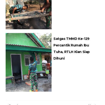
Satgas TMMD Ke-129
Percantik Rumah Ibu
Tuha, RTLH Kian Siap
Dihuni