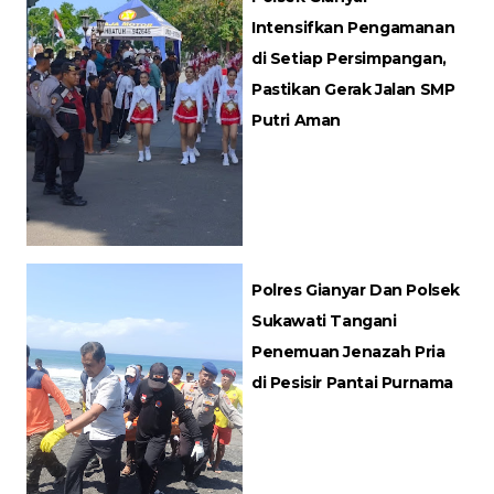
Intensifkan Pengamanan
di Setiap Persimpangan,
Pastikan Gerak Jalan SMP
Putri Aman
Polres Gianyar Dan Polsek
Sukawati Tangani
Penemuan Jenazah Pria
di Pesisir Pantai Purnama