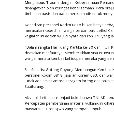
Menghapus Trauma dengan Kebersamaan Pemandanga
dihangatkan oleh keringat kebersamaan. Para praju
timbunan pasir dan batu; mereka hadir untuk meny
Kehadiran personel Kodim 0818 bukan hanya sebag
merasakan kepedihan warga terdampak. Letkol Cz
kegiatan ini adalah wujud nyata dari roh TNI yang la
"Dalam rangka Hari Juang Kartika ke-80 dan HUT K
dirasakan manfaatnya. Membersihkan sisa erupsi i
warga menata kembali kehidupan mereka yang sempat
Sisi Sosialis: Gotong Royong Membangun Kembali Keg
personel Kodim 0818, jajaran Korem 083, dan war
Tidak ada sekat antara seragam loreng dan pakaian
Supiturang.
Aksi solidaritas ini menjadi bukti bahwa TNI AD sena
Percepatan pembersihan material vulkanik ini dih
masyarakat Pronojiwo yang sempat lumpuh.