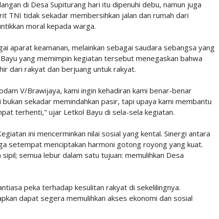
n di Desa Supiturang hari itu dipenuhi debu, namun juga
rit TNI tidak sekadar membersihkan jalan dan rumah dari
untikkan moral kepada warga.
ai aparat keamanan, melainkan sebagai saudara sebangsa yang
i Bayu yang memimpin kegiatan tersebut menegaskan bahwa
hir dari rakyat dan berjuang untuk rakyat.
odam V/Brawijaya, kami ingin kehadiran kami benar-benar
ni bukan sekadar memindahkan pasir, tapi upaya kami membantu
 terhenti," ujar Letkol Bayu di sela-sela kegiatan.
iatan ini mencerminkan nilai sosial yang kental. Sinergi antara
ga setempat menciptakan harmoni gotong royong yang kuat.
 sipil; semua lebur dalam satu tujuan: memulihkan Desa
ntiasa peka terhadap kesulitan rakyat di sekelilingnya.
arapkan dapat segera memulihkan akses ekonomi dan sosial