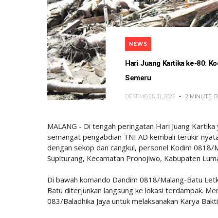
NEWS
Hari Juang Kartika ke-80: K
Semeru
DESEMBER 11, 2025
2 MINUTE
R
MALANG - Di tengah peringatan Hari Juang Kartika
semangat pengabdian TNI AD kembali terukir nyata
dengan sekop dan cangkul, personel Kodim 0818/
Supiturang, Kecamatan Pronojiwo, Kabupaten Luma
Di bawah komando Dandim 0818/Malang-Batu Letko
Batu diterjunkan langsung ke lokasi terdampak. M
083/Baladhika Jaya untuk melaksanakan Karya Bakti