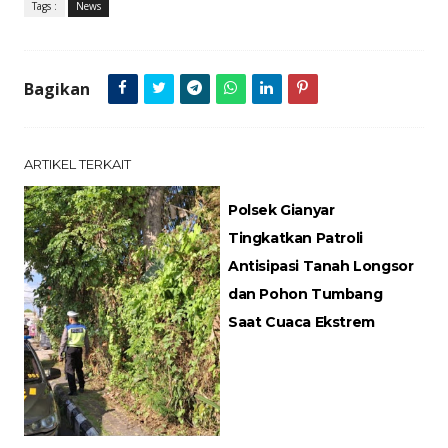
Tags :
News
Bagikan
ARTIKEL TERKAIT
Polsek Gianyar
Tingkatkan Patroli
Antisipasi Tanah Longsor
dan Pohon Tumbang
Saat Cuaca Ekstrem