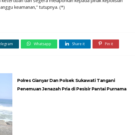
ketertiban dan segera melaporkan kepada pihak kepolisian
anggu keamanan,” tutupnya. (*)
elegram
Whatsapp
Share it
Pin it
Polres Gianyar Dan Polsek Sukawati Tangani
Penemuan Jenazah Pria di Pesisir Pantai Purnama