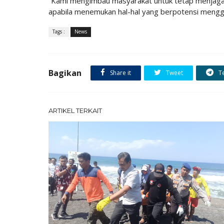
“Kami mengimbau masyarakat untuk tetap menjaga 
apabila menemukan hal-hal yang berpotensi mengg
Tags :
News
Bagikan
Share it
Tweet
T
ARTIKEL TERKAIT