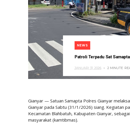
NEWS
Patroli Terpadu Sat Samapt
JANUARI 31, 2026
2 MINUTE
RE
Gianyar — Satuan Samapta Polres Gianyar melaksan
Gianyar pada Sabtu (31/1/2026) siang. Kegiatan pa
Kecamatan Blahbatuh, Kabupaten Gianyar, sebaga
masyarakat (kamtibmas).