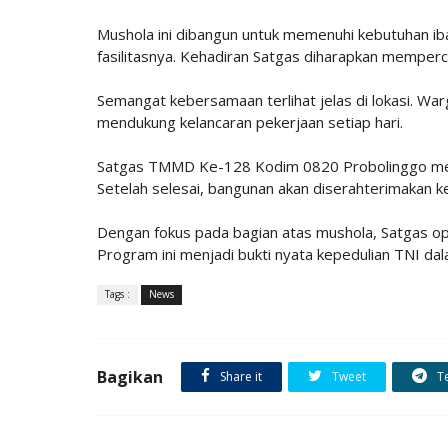
Mushola ini dibangun untuk memenuhi kebutuhan ib
fasilitasnya. Kehadiran Satgas diharapkan mempe
Semangat kebersamaan terlihat jelas di lokasi. W
mendukung kelancaran pekerjaan setiap hari.
Satgas TMMD Ke-128 Kodim 0820 Probolinggo men
Setelah selesai, bangunan akan diserahterimakan 
Dengan fokus pada bagian atas mushola, Satgas opt
Program ini menjadi bukti nyata kepedulian TNI d
Tags :
News
Bagikan
Share it
Tweet
T