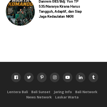
Danrem 083/Bdj: Yon TP
535/Nararya Kirana Harus
Tangguh, Adaptif, dan Siap
Jaga Kedaulatan NKRI
Lentera Bali
Bali Sunset
Jaring Info
Bali Network
News Network
Laskar Warta