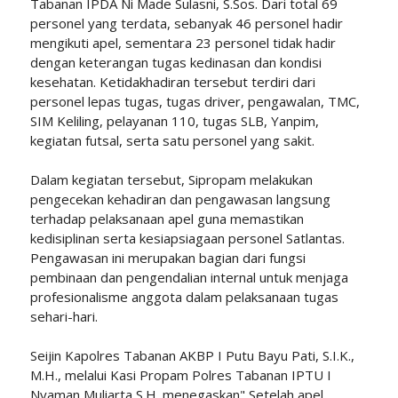
Tabanan IPDA Ni Made Sulasni, S.Sos. Dari total 69
personel yang terdata, sebanyak 46 personel hadir
mengikuti apel, sementara 23 personel tidak hadir
dengan keterangan tugas kedinasan dan kondisi
kesehatan. Ketidakhadiran tersebut terdiri dari
personel lepas tugas, tugas driver, pengawalan, TMC,
SIM Keliling, pelayanan 110, tugas SLB, Yanpim,
kegiatan futsal, serta satu personel yang sakit.
Dalam kegiatan tersebut, Sipropam melakukan
pengecekan kehadiran dan pengawasan langsung
terhadap pelaksanaan apel guna memastikan
kedisiplinan serta kesiapsiagaan personel Satlantas.
Pengawasan ini merupakan bagian dari fungsi
pembinaan dan pengendalian internal untuk menjaga
profesionalisme anggota dalam pelaksanaan tugas
sehari-hari.
Seijin Kapolres Tabanan AKBP I Putu Bayu Pati, S.I.K.,
M.H., melalui Kasi Propam Polres Tabanan IPTU I
Nyaman Muliarta,S.H. menegaskan" Setelah apel