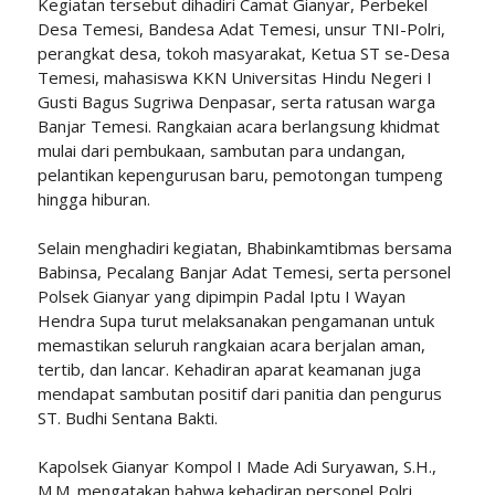
Kegiatan tersebut dihadiri Camat Gianyar, Perbekel
Desa Temesi, Bandesa Adat Temesi, unsur TNI-Polri,
perangkat desa, tokoh masyarakat, Ketua ST se-Desa
Temesi, mahasiswa KKN Universitas Hindu Negeri I
Gusti Bagus Sugriwa Denpasar, serta ratusan warga
Banjar Temesi. Rangkaian acara berlangsung khidmat
mulai dari pembukaan, sambutan para undangan,
pelantikan kepengurusan baru, pemotongan tumpeng
hingga hiburan.
Selain menghadiri kegiatan, Bhabinkamtibmas bersama
Babinsa, Pecalang Banjar Adat Temesi, serta personel
Polsek Gianyar yang dipimpin Padal Iptu I Wayan
Hendra Supa turut melaksanakan pengamanan untuk
memastikan seluruh rangkaian acara berjalan aman,
tertib, dan lancar. Kehadiran aparat keamanan juga
mendapat sambutan positif dari panitia dan pengurus
ST. Budhi Sentana Bakti.
Kapolsek Gianyar Kompol I Made Adi Suryawan, S.H.,
M.M. mengatakan bahwa kehadiran personel Polri