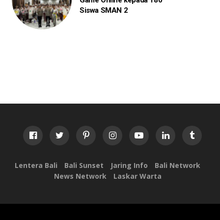
Game Online kepada 180
Siswa SMAN 2
Lentera Bali
Bali Sunset
Jaring Info
Bali Network
News Network
Laskar Warta