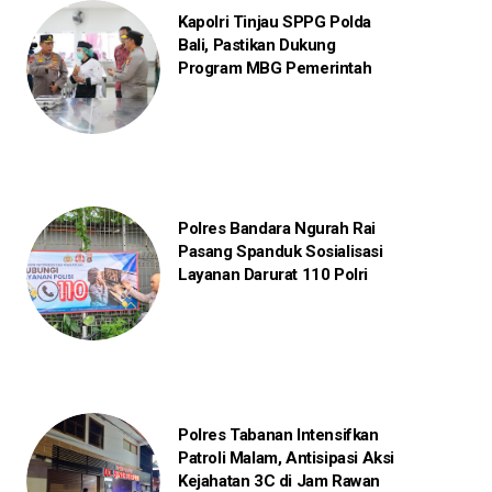
Kapolri Tinjau SPPG Polda
Bali, Pastikan Dukung
Program MBG Pemerintah
Polres Bandara Ngurah Rai
Pasang Spanduk Sosialisasi
Layanan Darurat 110 Polri
Polres Tabanan Intensifkan
Patroli Malam, Antisipasi Aksi
Kejahatan 3C di Jam Rawan