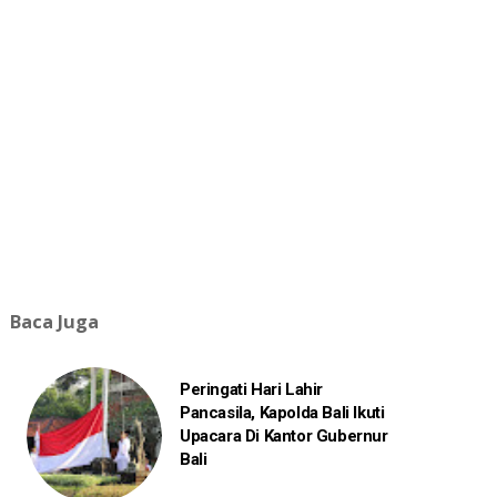
Baca Juga
Peringati Hari Lahir
Pancasila, Kapolda Bali Ikuti
Upacara Di Kantor Gubernur
Bali