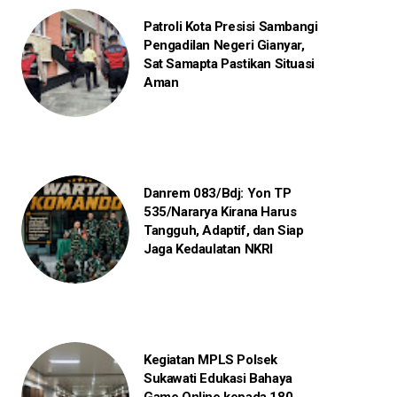
Patroli Kota Presisi Sambangi
Pengadilan Negeri Gianyar,
Sat Samapta Pastikan Situasi
Aman
Danrem 083/Bdj: Yon TP
535/Nararya Kirana Harus
Tangguh, Adaptif, dan Siap
Jaga Kedaulatan NKRI
Kegiatan MPLS Polsek
Sukawati Edukasi Bahaya