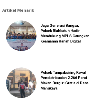
Artikel Menarik
Jaga Generasi Bangsa,
Polsek Blahbatuh Hadir
Mendukung MPLS Gaungkan
Keamanan Ranah Digital
Polsek Tampaksiring Kawal
Pendistribusian 2.266 Porsi
Makan Bergizi Gratis di Desa
Manukaya