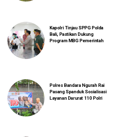
Kapolri Tinjau SPPG Polda
Bali, Pastikan Dukung
Program MBG Pemerintah
Polres Bandara Ngurah Rai
Pasang Spanduk Sosialisasi
Layanan Darurat 110 Polri