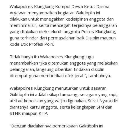
Wakapolres Klungkung Kompol Dewa Ketut Darma
Aryawan menyampaikan kegiatan Gaktibplin ini
dilakukan untuk menegakkan kedisiplinan anggota dan
meminimalisir, serta mencegah terjadinya pelanggaran
yang dilakukan oleh seluruh anggota Polres Klungkung,
guna terhindar dari permasalahan baik Disiplin maupun
kode Etik Profesi Polri.
Tidak hanya itu Wakapolres Klungkung juga
menambahkan “jika ditemukan anggota yang melakukan
pelanggaran, langsung diberikan tindakan disiplin
ditempat guna memberikan efek jerah”, tambahnya.
Wakapolres Klungkung menuturkan untuk sasaran
Gaktibplin ini adalah sikap tampang, seragam yang rapi,
atribut kepolisian yang wajib digunakan, Surat Nyata diri
diantanya kartu anggota, serta kelengkapan SIM dan
STNK maupun KTP.
“Dengan diadakannya pemeriksaan Gaktibplin ini