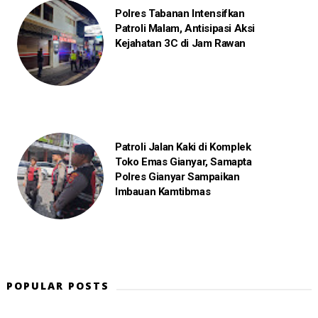
Polres Tabanan Intensifkan
Patroli Malam, Antisipasi Aksi
Kejahatan 3C di Jam Rawan
Patroli Jalan Kaki di Komplek
Toko Emas Gianyar, Samapta
Polres Gianyar Sampaikan
Imbauan Kamtibmas
POPULAR POSTS