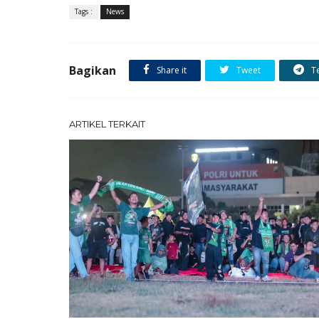
Tags :
News
Bagikan
Share it
Tweet
T
ARTIKEL TERKAIT