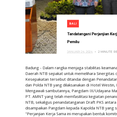
BALI
Tandatangani Perjanjian Ke
Pemilu
JANUARI 24, 2024
2 MINUTE
R
Badung - Dalam rangka menjaga stabilitas keaman
Daerah NTB sepakat untuk memelihara Sinergitas da
Kesepakatan tersebut ditandai dengan Penandatan
dan Polda NTB yang dilaksanakan di Hotel Westin,
Mengawali sambutannya, Pangdam IX/Udayana Mayje
PT. AMNT yang telah memfasilitasi kegiatan pena
NTB, sekaligus penandatanganan Draft PKS antara
disampaikan Pangdam kepada Kapolda NTB yang 
"Perjanjian Kerja Sama ini merupakan bentuk komi