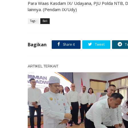
Para Waas Kasdam IX/ Udayana, PJU Polda NTB, D
lainnya. (Pendam IX/Udy)
Tags :
Bali
Bagikan
Share it
Tweet
T
ARTIKEL TERKAIT